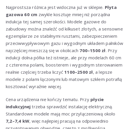
Najprostsza różnica jest widoczna już w sklepie.
Płyta
gazowa 60 cm
zwykle kosztuje mniej niż porządna
indukcja tej samej szerokości. Modele gazowe do
zabudowy można znaleźć od kilkuset złotych, a sensowne
egzemplarze ze stabilnymi rusztami, zabezpieczeniem
przeciwwypływowym gazu i wygodnym układem palników
najczęściej mieszczą się w okolicach
700–1500 zł
. Przy
indukcji dolna półka też istnieje, ale przy modelach 60 cm
z czterema polami, boosterem i wygodnym sterowaniem
realnie częściej trzeba liczyć
1100–2500 zł
, a lepsze
modele z polami łączonymi lub matowym szkłem potrafią
kosztować wyraźnie więcej.
Cena urządzenia nie kończy tematu. Przy
płycie
indukcyjnej
trzeba sprawdzić instalację elektryczną.
Standardowe modele mają moc przyłączeniową około
7,2–7,4 kW
, więc najlepiej pracują na odpowiednio
przygotowanym obwodzie, często z możliwością