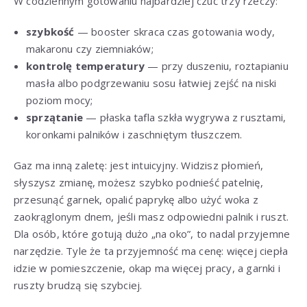
W codziennym gotowaniu najbardziej czuć trzy rzeczy:
szybkość
— booster skraca czas gotowania wody,
makaronu czy ziemniaków;
kontrolę temperatury
— przy duszeniu, roztapianiu
masła albo podgrzewaniu sosu łatwiej zejść na niski
poziom mocy;
sprzątanie
— płaska tafla szkła wygrywa z rusztami,
koronkami palników i zaschniętym tłuszczem.
Gaz ma inną zaletę: jest intuicyjny. Widzisz płomień,
słyszysz zmianę, możesz szybko podnieść patelnię,
przesunąć garnek, opalić paprykę albo użyć woka z
zaokrąglonym dnem, jeśli masz odpowiedni palnik i ruszt.
Dla osób, które gotują dużo „na oko”, to nadal przyjemne
narzędzie. Tyle że ta przyjemność ma cenę: więcej ciepła
idzie w pomieszczenie, okap ma więcej pracy, a garnki i
ruszty brudzą się szybciej.