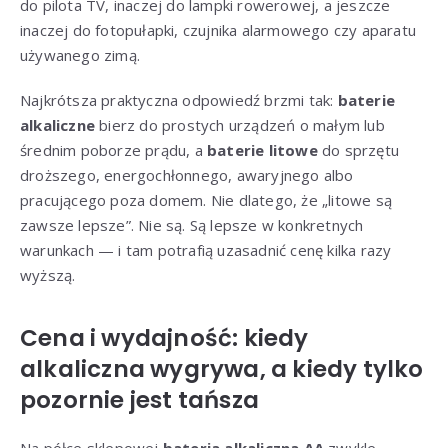
do pilota TV, inaczej do lampki rowerowej, a jeszcze
inaczej do fotopułapki, czujnika alarmowego czy aparatu
używanego zimą.
Najkrótsza praktyczna odpowiedź brzmi tak:
baterie
alkaliczne
bierz do prostych urządzeń o małym lub
średnim poborze prądu, a
baterie litowe
do sprzętu
droższego, energochłonnego, awaryjnego albo
pracującego poza domem. Nie dlatego, że „litowe są
zawsze lepsze”. Nie są. Są lepsze w konkretnych
warunkach — i tam potrafią uzasadnić cenę kilka razy
wyższą.
Cena i wydajność: kiedy
alkaliczna wygrywa, a kiedy tylko
pozornie jest tańsza
Na półce sklepowej
bateria alkaliczna AA
zwykle