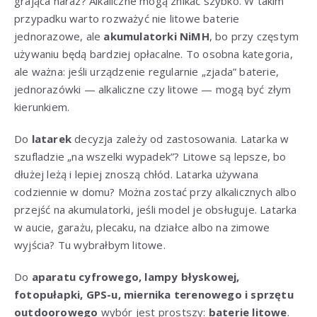
grająca naraz? Alkaliczne mogą znikać szybko. W takim
przypadku warto rozważyć nie litowe baterie
jednorazowe, ale
akumulatorki NiMH
, bo przy częstym
używaniu będą bardziej opłacalne. To osobna kategoria,
ale ważna: jeśli urządzenie regularnie „zjada” baterie,
jednorazówki — alkaliczne czy litowe — mogą być złym
kierunkiem.
Do
latarek
decyzja zależy od zastosowania. Latarka w
szufladzie „na wszelki wypadek”? Litowe są lepsze, bo
dłużej leżą i lepiej znoszą chłód. Latarka używana
codziennie w domu? Można zostać przy alkalicznych albo
przejść na akumulatorki, jeśli model je obsługuje. Latarka
w aucie, garażu, plecaku, na działce albo na zimowe
wyjścia? Tu wybrałbym litowe.
Do
aparatu cyfrowego, lampy błyskowej,
fotopułapki, GPS-u, miernika terenowego i sprzętu
outdoorowego
wybór jest prostszy:
baterie litowe
.