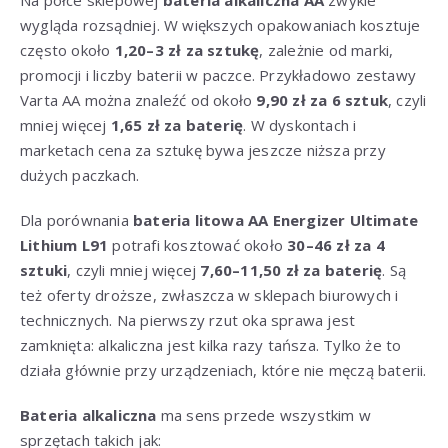
wygląda rozsądniej. W większych opakowaniach kosztuje
często około
1,20–3 zł za sztukę
, zależnie od marki,
promocji i liczby baterii w paczce. Przykładowo zestawy
Varta AA można znaleźć od około
9,90 zł za 6 sztuk
, czyli
mniej więcej
1,65 zł za baterię
. W dyskontach i
marketach cena za sztukę bywa jeszcze niższa przy
dużych paczkach.
Dla porównania
bateria litowa AA Energizer Ultimate
Lithium L91
potrafi kosztować około
30–46 zł za 4
sztuki
, czyli mniej więcej
7,60–11,50 zł za baterię
. Są
też oferty droższe, zwłaszcza w sklepach biurowych i
technicznych. Na pierwszy rzut oka sprawa jest
zamknięta: alkaliczna jest kilka razy tańsza. Tylko że to
działa głównie przy urządzeniach, które nie męczą baterii.
Bateria alkaliczna
ma sens przede wszystkim w
sprzętach takich jak: