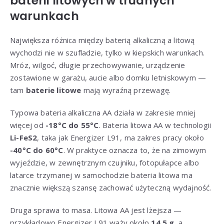
baterii litowych w trudnych
warunkach
Największa różnica między baterią alkaliczną a litową
wychodzi nie w szufladzie, tylko w kiepskich warunkach.
Mróz, wilgoć, długie przechowywanie, urządzenie
zostawione w garażu, aucie albo domku letniskowym —
tam
baterie litowe
mają wyraźną przewagę.
Typowa bateria alkaliczna AA działa w zakresie mniej
więcej od
-18°C do 55°C
. Bateria litowa AA w technologii
Li-FeS2
, taka jak Energizer L91, ma zakres pracy około
-40°C do 60°C
. W praktyce oznacza to, że na zimowym
wyjeździe, w zewnętrznym czujniku, fotopułapce albo
latarce trzymanej w samochodzie bateria litowa ma
znacznie większą szansę zachować użyteczną wydajność.
Druga sprawa to masa. Litowa AA jest lżejsza —
przykładowo Energizer L91 waży około
14,5 g
, a