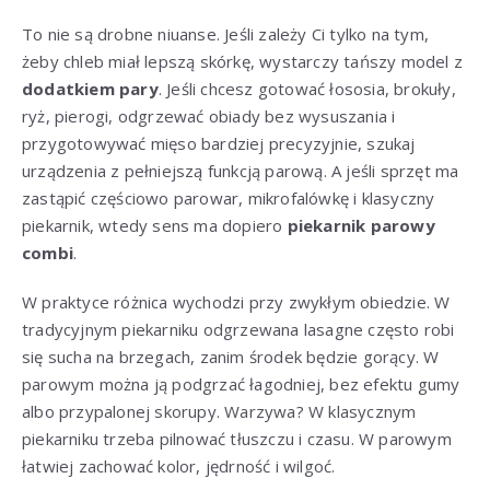
To nie są drobne niuanse. Jeśli zależy Ci tylko na tym,
żeby chleb miał lepszą skórkę, wystarczy tańszy model z
dodatkiem pary
. Jeśli chcesz gotować łososia, brokuły,
ryż, pierogi, odgrzewać obiady bez wysuszania i
przygotowywać mięso bardziej precyzyjnie, szukaj
urządzenia z pełniejszą funkcją parową. A jeśli sprzęt ma
zastąpić częściowo parowar, mikrofalówkę i klasyczny
piekarnik, wtedy sens ma dopiero
piekarnik parowy
combi
.
W praktyce różnica wychodzi przy zwykłym obiedzie. W
tradycyjnym piekarniku odgrzewana lasagne często robi
się sucha na brzegach, zanim środek będzie gorący. W
parowym można ją podgrzać łagodniej, bez efektu gumy
albo przypalonej skorupy. Warzywa? W klasycznym
piekarniku trzeba pilnować tłuszczu i czasu. W parowym
łatwiej zachować kolor, jędrność i wilgoć.