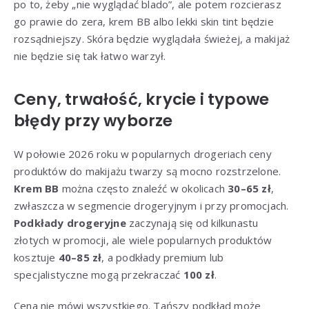
po to, żeby „nie wyglądać blado”, ale potem rozcierasz
go prawie do zera, krem BB albo lekki skin tint będzie
rozsądniejszy. Skóra będzie wyglądała świeżej, a makijaż
nie będzie się tak łatwo warzył.
Ceny, trwałość, krycie i typowe
błędy przy wyborze
W połowie 2026 roku w popularnych drogeriach ceny
produktów do makijażu twarzy są mocno rozstrzelone.
Krem BB
można często znaleźć w okolicach
30–65 zł
,
zwłaszcza w segmencie drogeryjnym i przy promocjach.
Podkłady drogeryjne
zaczynają się od kilkunastu
złotych w promocji, ale wiele popularnych produktów
kosztuje
40–85 zł
, a podkłady premium lub
specjalistyczne mogą przekraczać
100 zł
.
Cena nie mówi wszystkiego. Tańszy podkład może