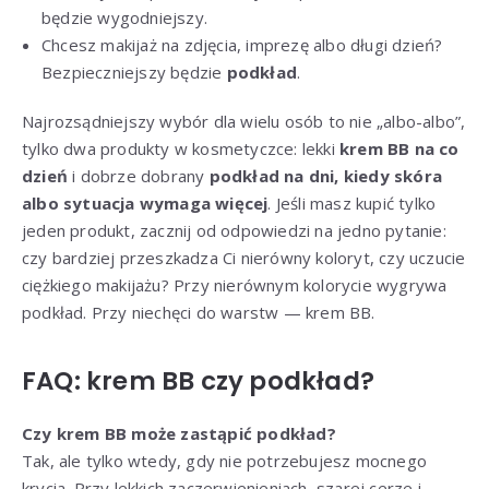
będzie wygodniejszy.
Chcesz makijaż na zdjęcia, imprezę albo długi dzień?
Bezpieczniejszy będzie
podkład
.
Najrozsądniejszy wybór dla wielu osób to nie „albo-albo”,
tylko dwa produkty w kosmetyczce: lekki
krem BB na co
dzień
i dobrze dobrany
podkład na dni, kiedy skóra
albo sytuacja wymaga więcej
. Jeśli masz kupić tylko
jeden produkt, zacznij od odpowiedzi na jedno pytanie:
czy bardziej przeszkadza Ci nierówny koloryt, czy uczucie
ciężkiego makijażu? Przy nierównym kolorycie wygrywa
podkład. Przy niechęci do warstw — krem BB.
FAQ: krem BB czy podkład?
Czy krem BB może zastąpić podkład?
Tak, ale tylko wtedy, gdy nie potrzebujesz mocnego
krycia. Przy lekkich zaczerwienieniach, szarej cerze i