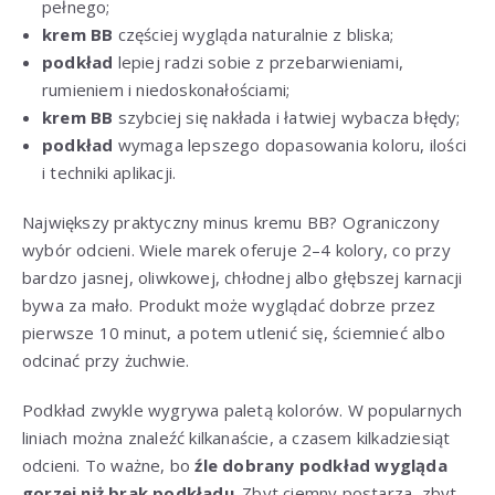
pełnego;
krem BB
częściej wygląda naturalnie z bliska;
podkład
lepiej radzi sobie z przebarwieniami,
rumieniem i niedoskonałościami;
krem BB
szybciej się nakłada i łatwiej wybacza błędy;
podkład
wymaga lepszego dopasowania koloru, ilości
i techniki aplikacji.
Największy praktyczny minus kremu BB? Ograniczony
wybór odcieni. Wiele marek oferuje 2–4 kolory, co przy
bardzo jasnej, oliwkowej, chłodnej albo głębszej karnacji
bywa za mało. Produkt może wyglądać dobrze przez
pierwsze 10 minut, a potem utlenić się, ściemnieć albo
odcinać przy żuchwie.
Podkład zwykle wygrywa paletą kolorów. W popularnych
liniach można znaleźć kilkanaście, a czasem kilkadziesiąt
odcieni. To ważne, bo
źle dobrany podkład wygląda
gorzej niż brak podkładu
. Zbyt ciemny postarza, zbyt