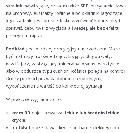
składniki nawilżające, czasem także
SPF
, niacynamid, kwas
hialuronowy, ekstrakty roślinne albo składniki łagodzące.
Jego zadanie jest proste: lekko wyrównać kolor skóry i
sprawić, żeby twarz wyglądała świeżej, ale bez efektu
pełnego makijażu.
Podkład
jest bardziej precyzyjnym narzędziem. Może
być matujący, rozświetlający, kryjący, długotrwały,
nawilżający, zastygający, mineralny, płynny, w sztyfcie
albo w poduszce typu cushion. Różnica polega na kontroli.
Dobry podkład pozwala dobrać poziom krycia,
wykończenie i trwałość do konkretnej sytuacji.
W praktyce wygląda to tak:
krem BB
daje zazwyczaj
lekkie lub średnio lekkie
krycie
;
podkład
może dawać krycie od bardzo lekkiego do