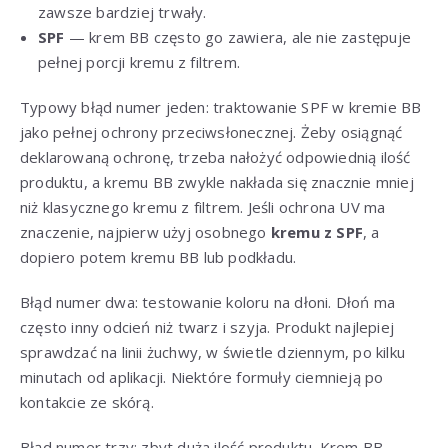
zawsze bardziej trwały.
SPF
— krem BB często go zawiera, ale nie zastępuje
pełnej porcji kremu z filtrem.
Typowy błąd numer jeden: traktowanie SPF w kremie BB
jako pełnej ochrony przeciwsłonecznej. Żeby osiągnąć
deklarowaną ochronę, trzeba nałożyć odpowiednią ilość
produktu, a kremu BB zwykle nakłada się znacznie mniej
niż klasycznego kremu z filtrem. Jeśli ochrona UV ma
znaczenie, najpierw użyj osobnego
kremu z SPF
, a
dopiero potem kremu BB lub podkładu.
Błąd numer dwa: testowanie koloru na dłoni. Dłoń ma
często inny odcień niż twarz i szyja. Produkt najlepiej
sprawdzać na linii żuchwy, w świetle dziennym, po kilku
minutach od aplikacji. Niektóre formuły ciemnieją po
kontakcie ze skórą.
Błąd numer trzy: zbyt duża ilość produktu. Krem BB