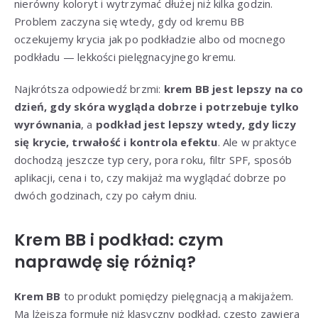
nierówny koloryt i wytrzymać dłużej niż kilka godzin.
Problem zaczyna się wtedy, gdy od kremu BB
oczekujemy krycia jak po podkładzie albo od mocnego
podkładu — lekkości pielęgnacyjnego kremu.
Najkrótsza odpowiedź brzmi:
krem BB jest lepszy na co
dzień, gdy skóra wygląda dobrze i potrzebuje tylko
wyrównania
, a
podkład jest lepszy wtedy, gdy liczy
się krycie, trwałość i kontrola efektu
. Ale w praktyce
dochodzą jeszcze typ cery, pora roku, filtr SPF, sposób
aplikacji, cena i to, czy makijaż ma wyglądać dobrze po
dwóch godzinach, czy po całym dniu.
Krem BB i podkład: czym
naprawdę się różnią?
Krem BB
to produkt pomiędzy pielęgnacją a makijażem.
Ma lżejszą formułę niż klasyczny podkład, często zawiera