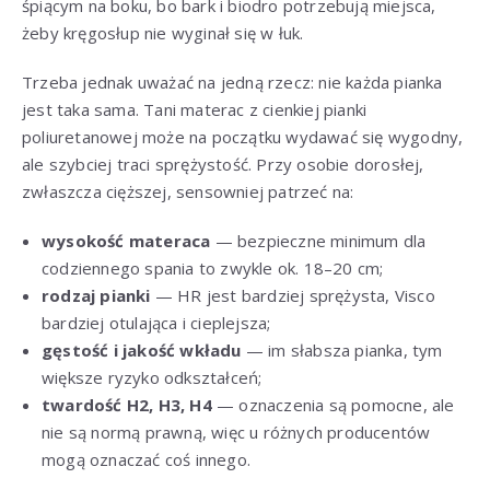
śpiącym na boku, bo bark i biodro potrzebują miejsca,
żeby kręgosłup nie wyginał się w łuk.
Trzeba jednak uważać na jedną rzecz: nie każda pianka
jest taka sama. Tani materac z cienkiej pianki
poliuretanowej może na początku wydawać się wygodny,
ale szybciej traci sprężystość. Przy osobie dorosłej,
zwłaszcza cięższej, sensowniej patrzeć na:
wysokość materaca
— bezpieczne minimum dla
codziennego spania to zwykle ok. 18–20 cm;
rodzaj pianki
— HR jest bardziej sprężysta, Visco
bardziej otulająca i cieplejsza;
gęstość i jakość wkładu
— im słabsza pianka, tym
większe ryzyko odkształceń;
twardość H2, H3, H4
— oznaczenia są pomocne, ale
nie są normą prawną, więc u różnych producentów
mogą oznaczać coś innego.