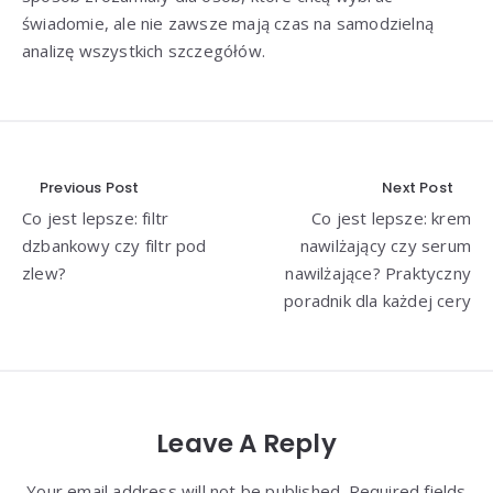
świadomie, ale nie zawsze mają czas na samodzielną
analizę wszystkich szczegółów.
Nawigacja
Previous Post
Next Post
Co jest lepsze: filtr
Co jest lepsze: krem
wpisu
dzbankowy czy filtr pod
nawilżający czy serum
zlew?
nawilżające? Praktyczny
poradnik dla każdej cery
Leave A Reply
Your email address will not be published. Required fields