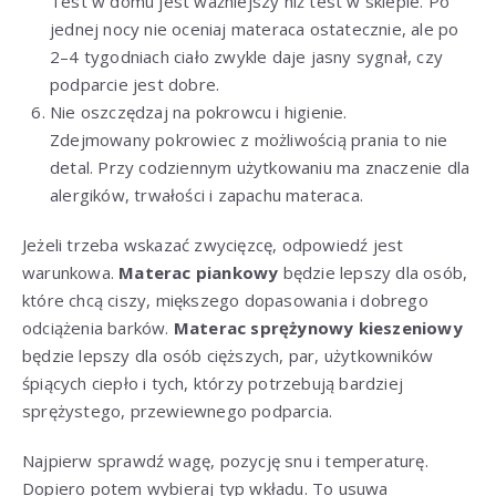
Test w domu jest ważniejszy niż test w sklepie. Po
jednej nocy nie oceniaj materaca ostatecznie, ale po
2–4 tygodniach ciało zwykle daje jasny sygnał, czy
podparcie jest dobre.
Nie oszczędzaj na pokrowcu i higienie.
Zdejmowany pokrowiec z możliwością prania to nie
detal. Przy codziennym użytkowaniu ma znaczenie dla
alergików, trwałości i zapachu materaca.
Jeżeli trzeba wskazać zwycięzcę, odpowiedź jest
warunkowa.
Materac piankowy
będzie lepszy dla osób,
które chcą ciszy, miększego dopasowania i dobrego
odciążenia barków.
Materac sprężynowy kieszeniowy
będzie lepszy dla osób cięższych, par, użytkowników
śpiących ciepło i tych, którzy potrzebują bardziej
sprężystego, przewiewnego podparcia.
Najpierw sprawdź wagę, pozycję snu i temperaturę.
Dopiero potem wybieraj typ wkładu. To usuwa