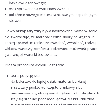
łóżka dwuosobowego;
brak sprawdzenia warunków zwrotu;
położenie nowego materaca na starym, zapadniętym
stelażu.
Słowo
ortopedyczny
bywa nadużywane. Samo w sobie
nie gwarantuje, że materac będzie dobry na kręgosłup.
Lepiej sprawdzić konkrety: twardość, wysokość, rodzaj
wkładu, warstwy komfortu, pokrowiec, możliwość prania,
gwarancję i warunki testowania.
Prosta procedura wyboru jest taka:
Ustal pozycję snu.
Na boku zwykle lepiej działa materac bardziej
elastyczny punktowo, często piankowy albo
kieszeniowy z grubszą warstwą komfortu. Na plecach
liczy się stabilne podparcie lędźwi. Na brzuchu zbyt
miękki materac może pogłębiać wygięcie kręgosłupa.