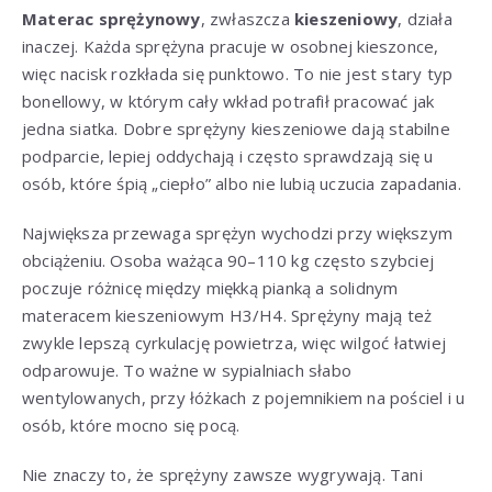
Materac sprężynowy
, zwłaszcza
kieszeniowy
, działa
inaczej. Każda sprężyna pracuje w osobnej kieszonce,
więc nacisk rozkłada się punktowo. To nie jest stary typ
bonellowy, w którym cały wkład potrafił pracować jak
jedna siatka. Dobre sprężyny kieszeniowe dają stabilne
podparcie, lepiej oddychają i często sprawdzają się u
osób, które śpią „ciepło” albo nie lubią uczucia zapadania.
Największa przewaga sprężyn wychodzi przy większym
obciążeniu. Osoba ważąca 90–110 kg często szybciej
poczuje różnicę między miękką pianką a solidnym
materacem kieszeniowym H3/H4. Sprężyny mają też
zwykle lepszą cyrkulację powietrza, więc wilgoć łatwiej
odparowuje. To ważne w sypialniach słabo
wentylowanych, przy łóżkach z pojemnikiem na pościel i u
osób, które mocno się pocą.
Nie znaczy to, że sprężyny zawsze wygrywają. Tani