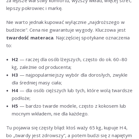
za lepsze warstwy komfortu, wyższy wkład, więcej stref,
lepszy pokrowiec i markę.
Nie warto jednak kupować wyłącznie „najdroższego w
budżecie”. Cena nie gwarantuje wygody. Kluczowa jest
twardość materaca
. Najczęściej spotykane oznaczenia
to:
H2
— raczej dla osób lżejszych, często do ok. 60–80
kg, zależnie od producenta;
H3
— najpopularniejszy wybór dla dorosłych, zwykle
dla średniej masy ciała;
H4
— dla osób cięższych lub tych, które wolą twardsze
podłoże;
H5
— bardzo twarde modele, często z kokosem lub
mocnym wkładem, nie dla każdego.
Tu pojawia się częsty błąd: ktoś waży 65 kg, kupuje H4,
bo „twardy jest zdrowszy”, a potem budzi się z napiętym